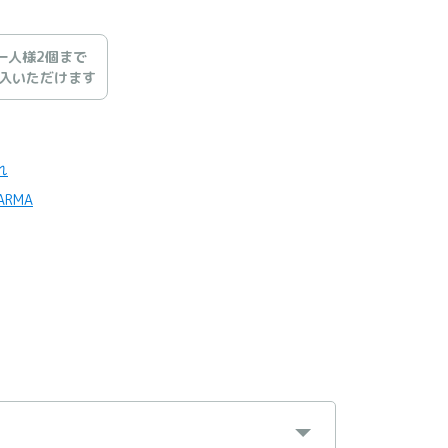
一人様2個まで
入いただけます
れ
ARMA