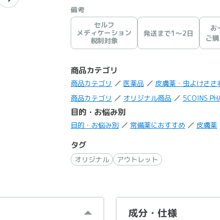
備考
セルフ
お
メディケーション
発送まで1〜2日
ご購
税制対象
商品カテゴリ
商品カテゴリ
医薬品
皮膚薬・虫よけささ
商品カテゴリ
オリジナル商品
5COINS PH
目的・お悩み別
目的・お悩み別
常備薬におすすめ
皮膚薬
タグ
オリジナル
アウトレット
成分・仕様