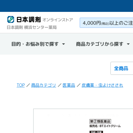
4,000円
以上のご注
(税込)
目的・お悩み別で探す
商品カテゴリから探す
検索カテ
検索キー
TOP
商品カテゴリ
医薬品
皮膚薬・虫よけさされ