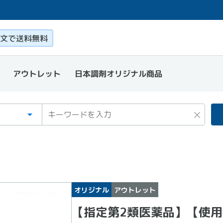
このページ本文を読む
文で送料無料
日本調剤オリジナル商品
アウトレット
ゴリ
ワード
×
オリジナル
アウトレット
【指定第2類医薬品】【使用期限