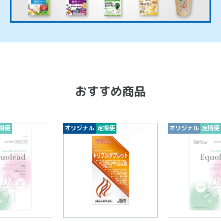
おすすめ商品
期便
オリジナル
定期便
オリジナル
定期便