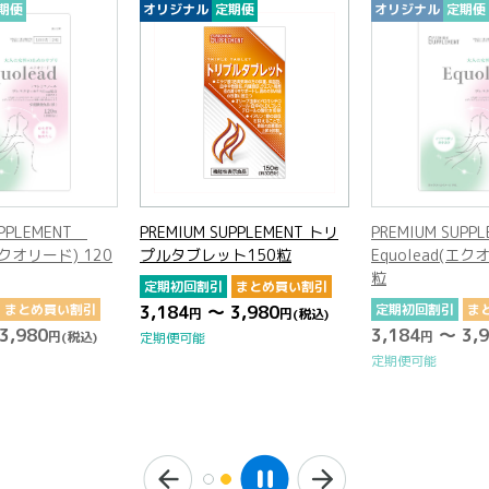
期便
オリジナル
定期便
オリジナル
定期便
UPPLEMENT
PREMIUM SUPPLEMENT トリ
PREMIUM SUP
(エクオリード) 120
プルタブレット150粒
Equolead(エク
粒
定期初回割引
まとめ買い割引
まとめ買い割引
3,184
～ 3,980
定期初回割引
ま
円
円
(税込)
3,980
3,184
～ 3,9
円
(税込)
円
定期便可能
定期便可能