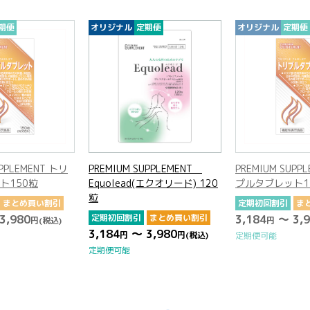
期便
オリジナル
定期便
オリジナル
定期便
UPPLEMENT トリ
PREMIUM SUPPLEMENT
PREMIUM SUPP
ト150粒
Equolead(エクオリード) 120
プルタブレット1
粒
まとめ買い割引
定期初回割引
ま
3,980
定期初回割引
まとめ買い割引
3,184
～ 3,9
円
(税込)
円
3,184
～ 3,980
円
円
(税込)
定期便可能
定期便可能