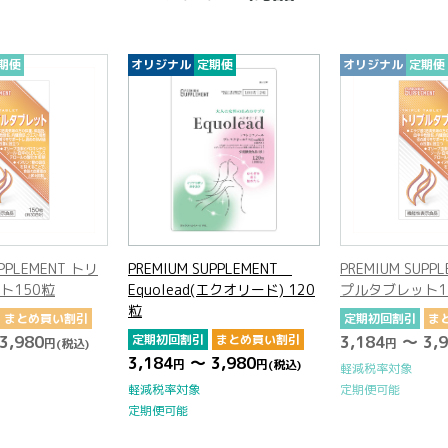
期便
オリジナル
定期便
オリジナル
定期便
UPPLEMENT トリ
PREMIUM SUPPLEMENT
PREMIUM SUPP
ト150粒
Equolead(エクオリード) 120
プルタブレット1
粒
まとめ買い割引
定期初回割引
ま
3,980
定期初回割引
まとめ買い割引
3,184
～ 3,9
円
(税込)
円
3,184
～ 3,980
円
円
(税込)
軽減税率対象
定期便可能
軽減税率対象
定期便可能