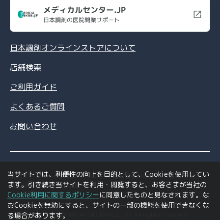
メディカルセンター.JP
日本調剤の医院開業サポート
日本調剤オンラインストアについて
店舗検索
ご利用ガイド
よくあるご質問
お問い合わせ
当サイトでは、利便性の向上を目的として、Cookieを使用してい
情報セキュリティポリシー
個人情報の取扱いについて
ます。引き続き当サイトを利用・閲覧すると、お客さまが当社の
特定商取引法に基づく表記
利用規約
ご利用環境について
会社情報
Cookie利用に関するポリシー
に同意したものと見なされます。な
おCookieを無効にすると、サイトの一部の機能を使用できなくな
Copyright © NIHON CHOUZAI Co., Ltd. All rights reserved.
る場合があります。