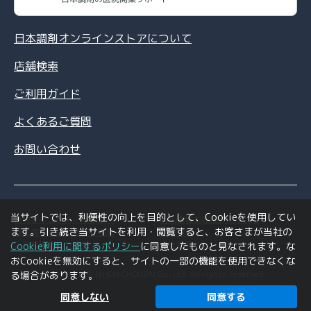
日本調剤オンラインストアについて
店舗検索
ご利用ガイド
よくあるご質問
お問い合わせ
当サイトでは、利便性の向上を目的として、Cookieを使用してい
情報セキュリティポリシー
個人情報の取扱いについて
ます。引き続き当サイトを利用・閲覧すると、お客さまが当社の
特定商取引法に基づく表記
利用規約
ご利用環境について
会社情報
Cookie利用に関するポリシー
に同意したものと見なされます。な
おCookieを無効にすると、サイトの一部の機能を使用できなくな
Copyright © NIHON CHOUZAI Co., Ltd. All rights reserved.
る場合があります。
同意しない
同意する