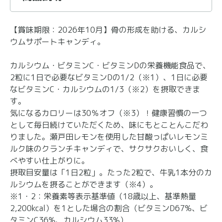
【賞味期限：2026年10月】骨の形成を助ける、カルシ
ウムサポートキャンディ。
カルシウム・ビタミンC・ビタミンDの栄養機能食品で、
2粒に1日で必要なビタミンDの1/2（※1）、1日に必要
なビタミンC・カルシウムの1/3（※2）を摂取できま
す。
気になるカロリーは30％オフ（※3）！健康習慣の一つ
として毎日続けていただくため、味にもとことんこだわ
りました。瀬戸田レモンを使用した甘酸っぱいレモンミ
ルク味のクランチキャンディで、サクサクおいしく、食
べやすい仕上がりに。
摂取目安量は「1日2粒」。たった2粒で、牛乳1本分のカ
ルシウムを摂ることができます（※4）。
※1・2：栄養素等表示基準値（18歳以上、基準熱量
2,200kcal）を1とした場合の割合（ビタミンD67%、ビ
タミンC36%、カルシウム33%）