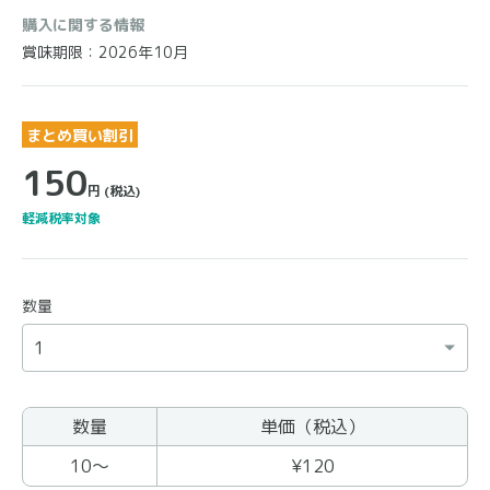
購入に関する情報
賞味期限：2026年10月
まとめ買い割引
150
円
(税込)
軽減税率対象
数量
数量
単価（税込）
まとめ買いの商品
10〜
¥120