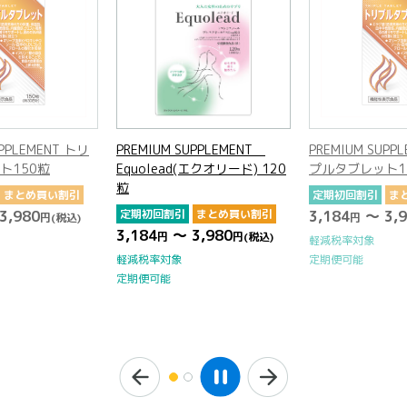
UPPLEMENT トリ
PREMIUM SUPPLEMENT
PREMIUM SUPP
ト150粒
Equolead(エクオリード) 120
プルタブレット1
粒
まとめ買い割引
定期初回割引
ま
3,980
定期初回割引
まとめ買い割引
3,184
～ 3,9
円
(税込)
円
3,184
～ 3,980
円
円
(税込)
軽減税率対象
定期便可能
軽減税率対象
定期便可能