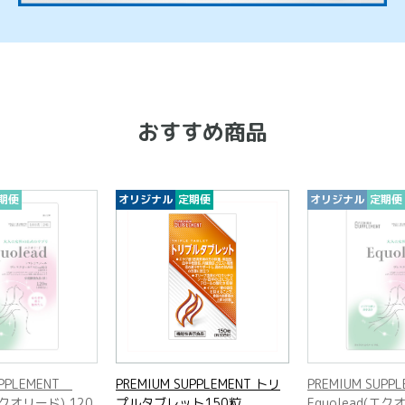
おすすめ商品
期便
オリジナル
定期便
オリジナル
定期便
UPPLEMENT
PREMIUM SUPPLEMENT トリ
PREMIUM SUP
(エクオリード) 120
プルタブレット150粒
Equolead(エク