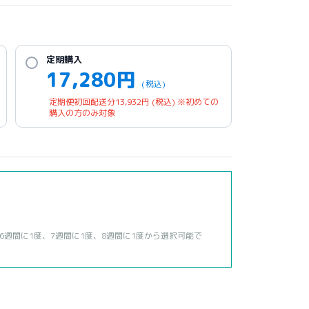
定期購入
17,280
円
(税込)
定期便初回配送分
13,932
円
(税込)
※初めての
購入の方のみ対象
6週間に1度、7週間に1度、8週間に1度から選択可能で