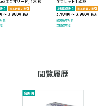
lead(エクオリード) 120粒
タブレット150粒
回割引
まとめ買い割引
定期初回割引
まとめ買い割引
～ 3,980
3,184
～ 3,980
円
円
(税込)
円
円
(税込)
対象
軽減税率対象
能
定期便可能
閲覧履歴
定期便