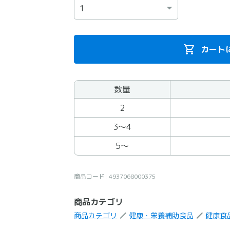
カート
数量
まとめ買いの商品
2
3〜4
5〜
商品コード: 4937068000375
商品カテゴリ
商品カテゴリ
健康・栄養補助食品
健康食