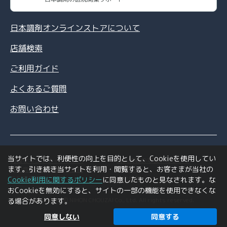
日本調剤オンラインストアについて
店舗検索
ご利用ガイド
よくあるご質問
お問い合わせ
当サイトでは、利便性の向上を目的として、Cookieを使用してい
情報セキュリティポリシー
個人情報の取扱いについて
ます。引き続き当サイトを利用・閲覧すると、お客さまが当社の
特定商取引法に基づく表記
利用規約
ご利用環境について
会社情報
Cookie利用に関するポリシー
に同意したものと見なされます。な
おCookieを無効にすると、サイトの一部の機能を使用できなくな
Copyright © NIHON CHOUZAI Co., Ltd. All rights reserved.
る場合があります。
同意しない
同意する