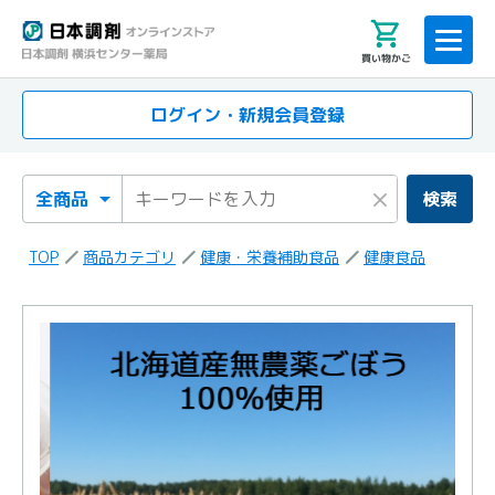
買い物かご
ログイン・新規会員登録
検索カテゴリ
検索キーワード
×
検索
TOP
商品カテゴリ
健康・栄養補助食品
健康食品