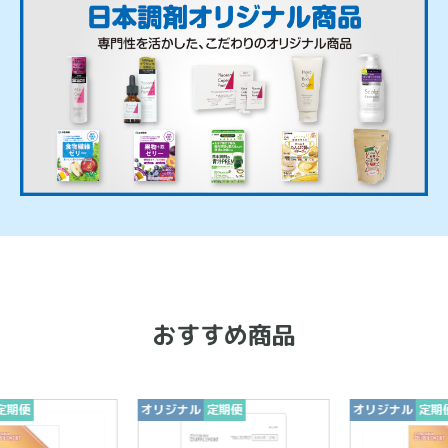
おすすめ商品
期便
オリジナル
定期便
オリジナル
定期便