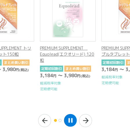
UPPLEMENT トリ
PREMIUM SUPPLEMENT
PREMIUM SUPP
ト150粒
Equolead(エクオリード) 120
プルタブレット1
粒
まとめ買い割引
定期初回割引
ま
3,980
定期初回割引
まとめ買い割引
3,184
～ 3,9
円
(税込)
円
3,184
～ 3,980
円
円
(税込)
軽減税率対象
定期便可能
軽減税率対象
定期便可能