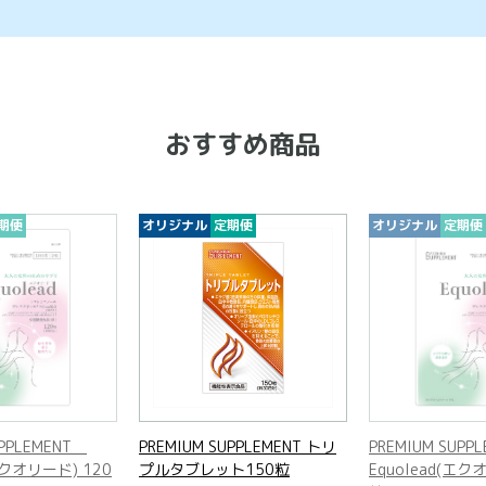
おすすめ商品
期便
オリジナル
定期便
オリジナル
定期便
UPPLEMENT
PREMIUM SUPPLEMENT トリ
PREMIUM SUP
(エクオリード) 120
プルタブレット150粒
Equolead(エク