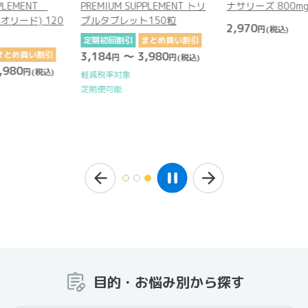
UPPLEMENT トリ
ナサリーズ 800mg
PREMIUM SUP
ト150粒
Equolead(エク
2,970
円
(税込)
粒
まとめ買い割引
3,980
定期初回割引
ま
円
(税込)
3,184
～ 3,9
円
軽減税率対象
定期便可能
目的・お悩み別から探す