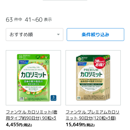
63
41~60
件中
表示
条件絞り込み
項目を選択すると自動的に内容が更新されます。
ファンケル カロリミット(徳
ファンケル プレミアムカロリ
用タイプ約90日分) 90粒×3
ミット 90日分(120粒×3個)
4,455
15,649
円
(税込)
円
(税込)