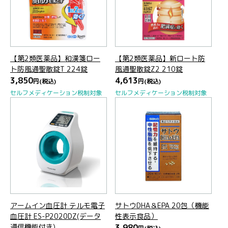
【第2類医薬品】和漢箋ロー
【第2類医薬品】新ロート防
ト防風通聖散錠T 224錠
風通聖散錠Z2 210錠
3,850
4,613
円
(税込)
円
(税込)
セルフメディケーション税制対象
セルフメディケーション税制対象
アームイン血圧計 テルモ電子
サトウDHA＆EPA 20包（機能
血圧計 ES-P2020DZ(データ
性表示食品）
通信機能付き)
3,980