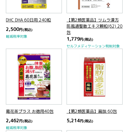
DHC DHA 60日用 240粒
【第2類医薬品】ツムラ漢方
防風通聖散エキス顆粒(62) 20
2,500
円
(税込)
包
軽減税率対象
1,779
円
(税込)
セルフメディケーション税制対象
葛花茶プラス お徳用40包
【第2類医薬品】扁鵲 60包
2,462
5,214
円
(税込)
円
(税込)
軽減税率対象