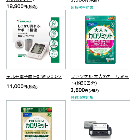
円
(税込)
18,800
円
(税込)
軽減税率対象
テルモ電子血圧計W5200ZZ
ファンケル 大人のカロリミッ
ト(約30回分)
11,000
円
(税込)
2,800
円
(税込)
軽減税率対象