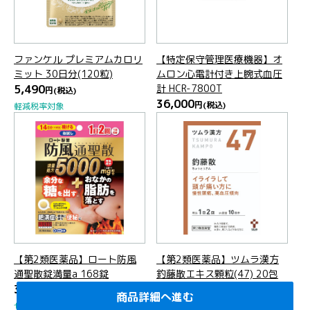
ファンケル プレミアムカロリ
【特定保守管理医療機器】オ
ミット 30日分(120粒)
ムロン心電計付き上腕式血圧
5,490
計 HCR-7800T
円
(税込)
36,000
円
(税込)
軽減税率対象
【第2類医薬品】ロート防風
【第2類医薬品】ツムラ漢方
通聖散錠満量a 168錠
釣藤散エキス顆粒(47) 20包
3,740
2,380
円
(税込)
円
(税込)
商品詳細へ進む
商品詳細へ進む
商品詳細へ進む
商品詳細へ進む
商品詳細へ進む
商品詳細へ進む
商品詳細へ進む
商品詳細へ進む
商品詳細へ進む
商品詳細へ進む
商品詳細へ進む
商品詳細へ進む
商品詳細へ進む
商品詳細へ進む
商品詳細へ進む
商品詳細へ進む
商品詳細へ進む
商品詳細へ進む
商品詳細へ進む
商品詳細へ進む
セルフメディケーション税制対象