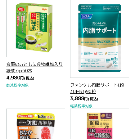
食事のおともに食物繊維入り
緑茶7gx60本
4,980
円
(税込)
ファンケル内脂サポート(約
軽減税率対象
30日分)90粒
3,888
円
(税込)
軽減税率対象