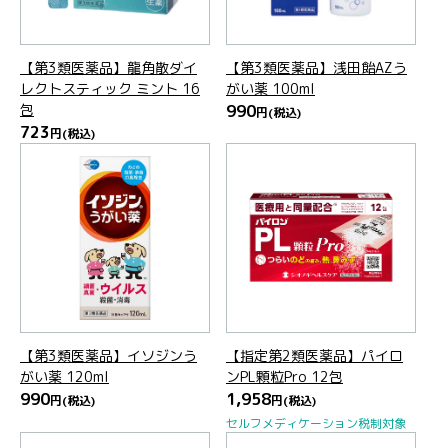
【第3類医薬品】龍角散ダイ
【第3類医薬品】浅田飴AZう
レクトスティック ミント 16
がい薬 100ml
包
990
円
(税込)
723
円
(税込)
【第3類医薬品】イソジンう
【指定第2類医薬品】パイロ
がい薬 120ml
ンPL顆粒Pro 12包
990
1,958
円
(税込)
円
(税込)
セルフメディケーション税制対象