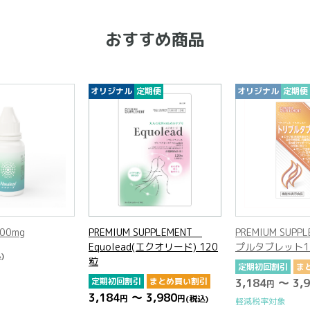
おすすめ商品
オリジナル
定期便
オリジナル
定期便
PREMIUM SUPPLEMENT
PREMIUM SUPPLEMEN
Equolead(エクオリード) 120
プルタブレット150粒
粒
定期初回割引
まとめ買い
定期初回割引
まとめ買い割引
3,184
～ 3,980
円
円
(
3,184
～ 3,980
円
円
(税込)
軽減税率対象