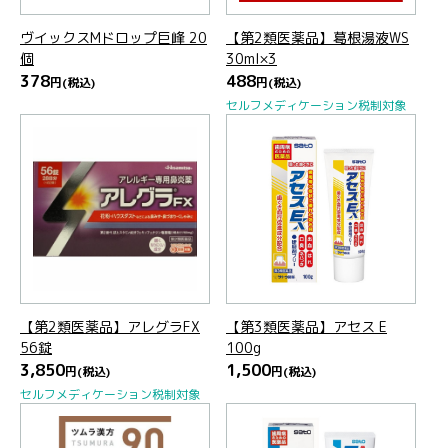
ヴイックスMドロップ巨峰 20
【第2類医薬品】葛根湯液WS
個
30ml×3
378
488
円
(税込)
円
(税込)
セルフメディケーション税制対象
【第2類医薬品】アレグラFX
【第3類医薬品】アセス E
56錠
100g
3,850
1,500
円
(税込)
円
(税込)
セルフメディケーション税制対象