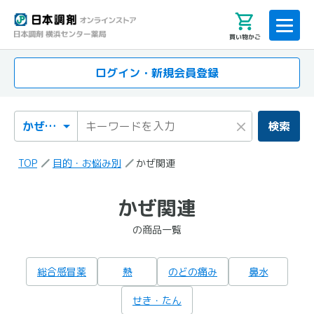
買い物かご
ログイン・新規会員登録
検索カテゴリ
検索キーワード
×
検索
TOP
目的・お悩み別
かぜ関連
「かぜ関連」
かぜ関連
の検索結果
の商品一覧
の商品一覧
総合感冒薬
熱
のどの痛み
鼻水
せき・たん