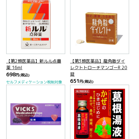
【第2類医薬品】新ルル点鼻
【第3類医薬品】龍角散ダイ
薬 16ml
レクトトローチマンゴーR 20
698
錠
円
(税込)
651
円
(税込)
セルフメディケーション税制対象