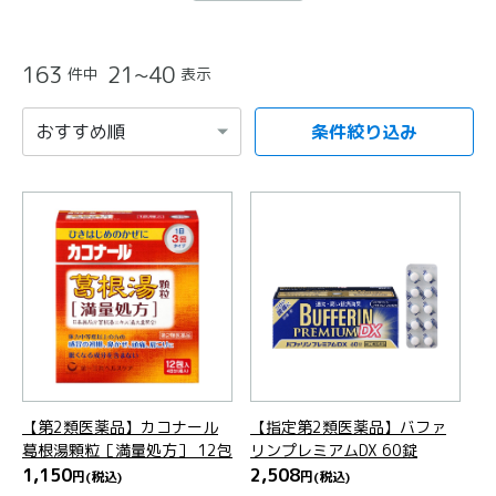
163
21~40
件中
表示
条件絞り込み
項目を選択すると自動的に内容が更新されます。
【第2類医薬品】カコナール
【指定第2類医薬品】バファ
葛根湯顆粒［満量処方］ 12包
リンプレミアムDX 60錠
1,150
2,508
円
(税込)
円
(税込)