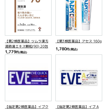
【第2類医薬品】ツムラ漢方
【第3類医薬品】アセス 160g
清肺湯エキス顆粒(90) 20包
1,780
円
(税込)
1,779
円
(税込)
【指定第2類医薬品】イブク
【指定第2類医薬品】イブ A