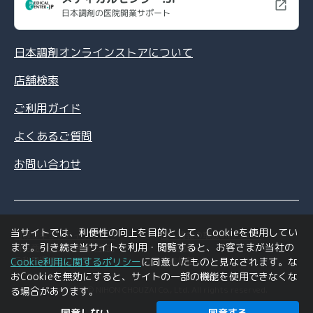
日本調剤の医院開業サポート
日本調剤オンラインストアについて
店舗検索
ご利用ガイド
よくあるご質問
お問い合わせ
当サイトでは、利便性の向上を目的として、Cookieを使用してい
情報セキュリティポリシー
個人情報の取扱いについて
ます。引き続き当サイトを利用・閲覧すると、お客さまが当社の
特定商取引法に基づく表記
利用規約
ご利用環境について
会社情報
Cookie利用に関するポリシー
に同意したものと見なされます。な
おCookieを無効にすると、サイトの一部の機能を使用できなくな
Copyright © NIHON CHOUZAI Co., Ltd. All rights reserved.
る場合があります。
同意しない
同意する