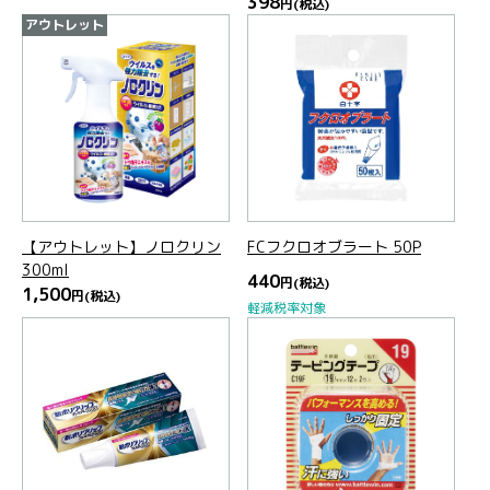
398
円
(税込)
アウトレット
【アウトレット】ノロクリン
FCフクロオブラート 50P
300ml
440
円
(税込)
1,500
円
(税込)
軽減税率対象