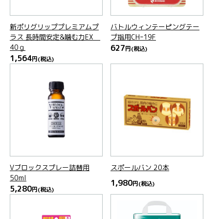
新ポリグリッププレミアムプ
バトルウィンテーピングテー
ラス 長時間安定&噛む力EX
プ指用CHｰ19F
40ｇ
627
円
(税込)
1,564
円
(税込)
Vブロックスプレー詰替用
スポールバン 20本
50ml
1,980
円
(税込)
5,280
円
(税込)