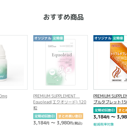
おすすめ商品
期便
オリジナル
定期便
UPPLEMENT
PREMIUM SUPPLEMENT トリ
ナサリーズ 800
(エクオリード) 120
プルタブレット150粒
2,970
円
(税込)
定期初回割引
まとめ買い割引
まとめ買い割引
3,184
～ 3,980
円
円
(税込)
3,980
円
(税込)
軽減税率対象