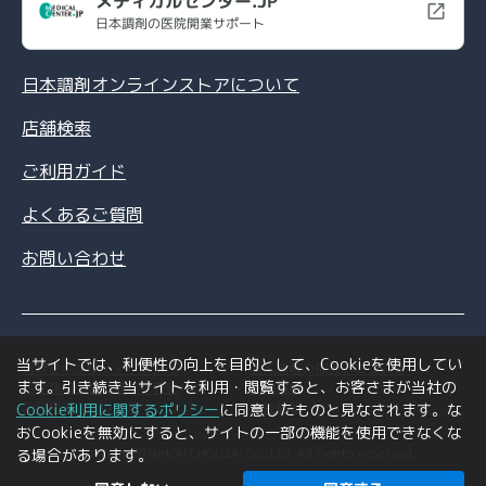
メディカルセンター.JP
日本調剤の医院開業サポート
日本調剤オンラインストアについて
店舗検索
ご利用ガイド
よくあるご質問
お問い合わせ
当サイトでは、利便性の向上を目的として、Cookieを使用してい
情報セキュリティポリシー
個人情報の取扱いについて
ます。引き続き当サイトを利用・閲覧すると、お客さまが当社の
特定商取引法に基づく表記
利用規約
ご利用環境について
会社情報
Cookie利用に関するポリシー
に同意したものと見なされます。な
おCookieを無効にすると、サイトの一部の機能を使用できなくな
Copyright © NIHON CHOUZAI Co., Ltd. All rights reserved.
る場合があります。