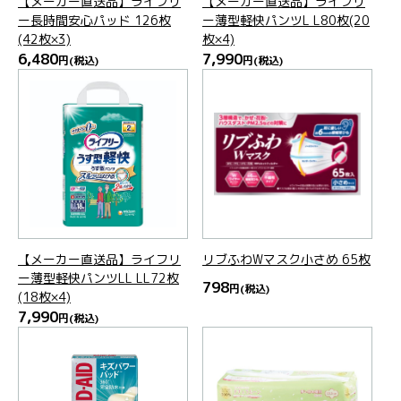
【メーカー直送品】ライフリ
【メーカー直送品】ライフリ
ー長時間安心パッド 126枚
ー薄型軽快パンツL L80枚(20
(42枚×3)
枚×4)
6,480
7,990
円
(税込)
円
(税込)
【メーカー直送品】ライフリ
リブふわWマスク小さめ 65枚
ー薄型軽快パンツLL LL72枚
798
円
(税込)
(18枚×4)
7,990
円
(税込)