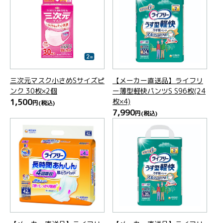
三次元マスク小さめSサイズピ
【メーカー直送品】ライフリ
ンク 30枚×2個
ー薄型軽快パンツS S96枚(24
1,500
枚×4)
円
(税込)
7,990
円
(税込)