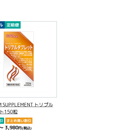
ル
定期便
M SUPPLEMENT トリプル
ト150粒
引
まとめ買い割引
～ 3,980
円
(税込)