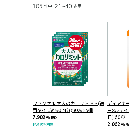
105
21~40
件中
表示
ファンケル 大人のカロリミット(徳
ディアナ
用タイプ約90回分)90粒×3個
ー×ルテイ
7,982
日) 60粒
円
(税込)
2,062
軽減税率対象
円
(税