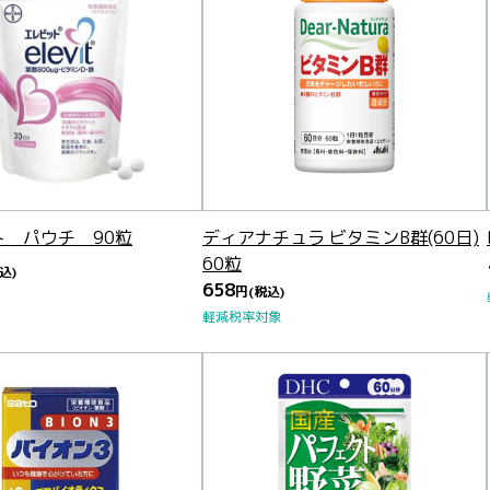
ト パウチ 90粒
ディアナチュラ ビタミンB群(60日)
60粒
込)
658
円
(税込)
軽減税率対象