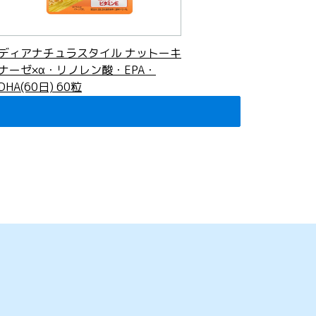
ディアナチュラスタイル ナットーキ
ナーゼ×α・リノレン酸・EPA・
DHA(60日) 60粒
3,228
円
(税込)
軽減税率対象