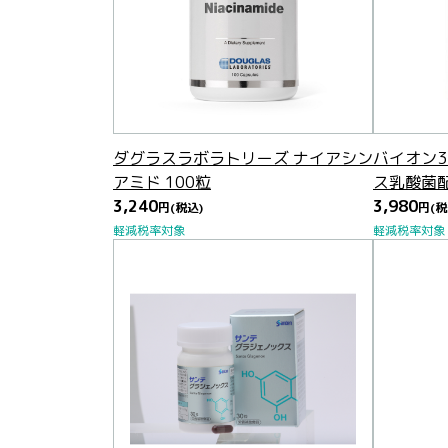
ダグラスラボラトリーズ ナイアシン
バイオン3
アミド 100粒
ス乳酸菌
3,240
3,980
円
(税込)
円
(税
軽減税率対象
軽減税率対象