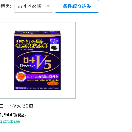
替え:
条件絞り込み
項目を選択する
ロートV5a 30粒
1,944
円
(税込)
軽減税率対象