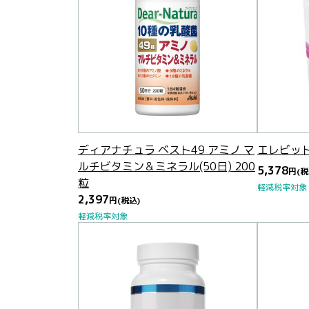
ディアナチュラ ベスト49 アミノ マ
エレビッ
ルチビタミン＆ミネラル(50日) 200
5,378
円
(税
粒
軽減税率対象
2,397
円
(税込)
軽減税率対象