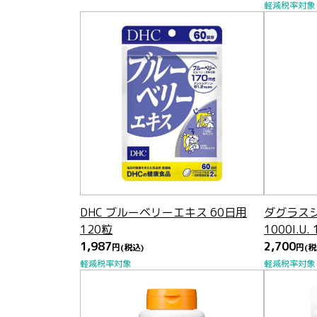
軽減税率対象
DHC ブルーベリーエキス 60日用
ダグラスジ
120粒
1000I.U.
1,987
2,700
円
(税込)
円
(税
軽減税率対象
軽減税率対象