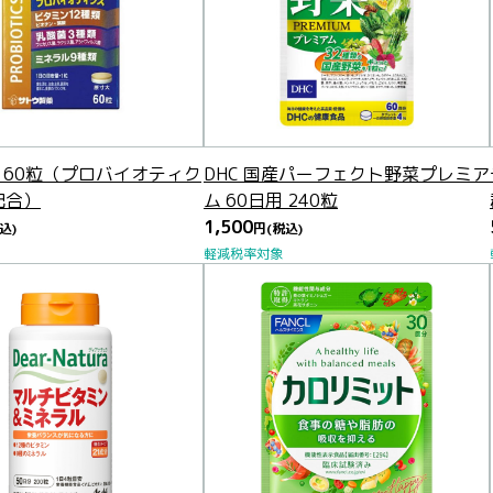
 60粒（プロバイオティク
DHC 国産パーフェクト野菜プレミア
配合）
ム 60日用 240粒
1,500
込)
円
(税込)
軽減税率対象