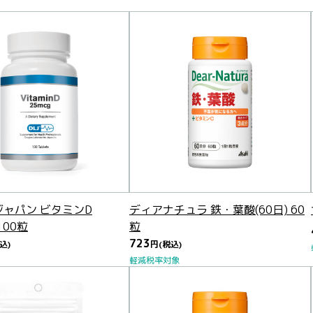
ャパン ビタミンD
ディアナチュラ 鉄・葉酸(60日) 60
 100粒
粒
723
込)
円
(税込)
軽減税率対象