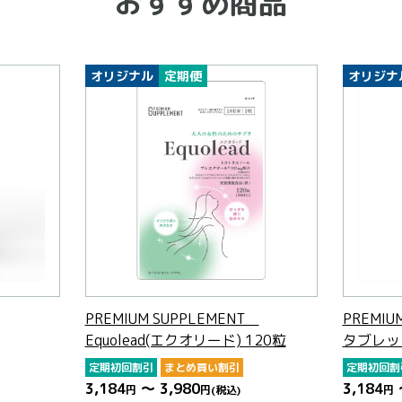
おすすめ商品
オリジナル
定期便
オリジナ
PREMIUM SUPPLEMENT
PREMIU
Equolead(エクオリード) 120粒
タブレッ
定期初回割引
まとめ買い割引
定期初回割
3,184
～ 3,980
3,184
円
円
(税込)
円