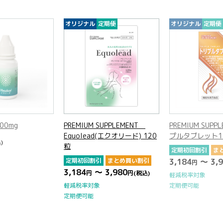
オリジナル
定期便
オリジナル
定期便
PREMIUM SUPPLEMENT
PREMIUM SUPPLEMENT トリ
Equolead(エクオリード) 120
プルタブレット150粒
粒
定期初回割引
まとめ買い割引
定期初回割引
まとめ買い割引
3,184
～ 3,980
円
円
(税込)
3,184
～ 3,980
円
円
(税込)
軽減税率対象
定期便可能
軽減税率対象
定期便可能