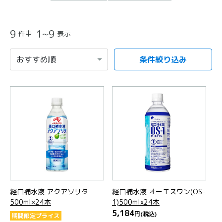
9
1~9
件中
表示
条件絞り込み
項目を選択すると自動的に内容が更新されます。
経口補水液 アクアソリタ
経口補水液 オーエスワン(OS-
500ml×24本
1)500mlx24本
5,184
円
(税込)
期間限定プライス