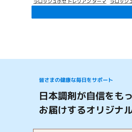
ラロッシュポゼ トレリアン ダーマ
ラロッシュ
アレルゴ クリーム 40ml
ミング クレ
5,280
3,520
円
(税込)
円
(税
皆さまの健康な毎日をサポート
日本調剤が自信をも
お届けするオリジナ