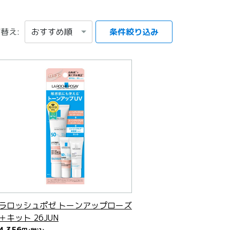
替え:
条件絞り込み
項目を選択する
ラロッシュポゼ トーンアップローズ
＋キット 26JUN