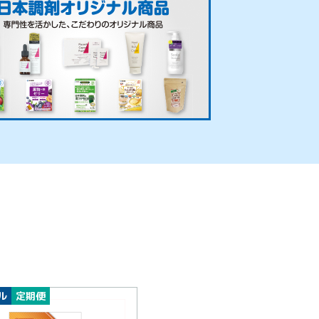
ル
定期便