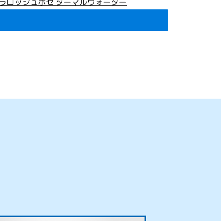
ラロッシュポゼ ターマルウォーター
300g
3,960
円
(税込)