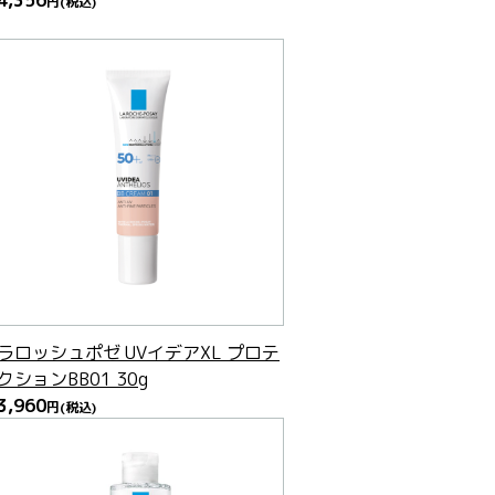
4,356
円
(税込)
ラロッシュポゼ UVイデアXL プロテ
クションBB01 30g
3,960
円
(税込)