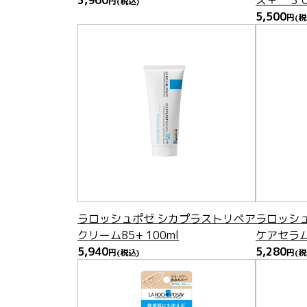
3,960
ズ＋ ５
円
(税込)
5,500
円
(税
ラロッシュポゼ シカプラストリペア
ラロッシュ
クリームB5+ 100ml
ケアセラム 
5,940
5,280
円
(税込)
円
(税