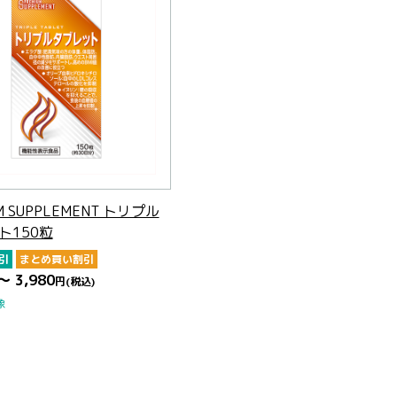
M SUPPLEMENT トリプル
ト150粒
引
まとめ買い割引
～ 3,980
円
(税込)
象