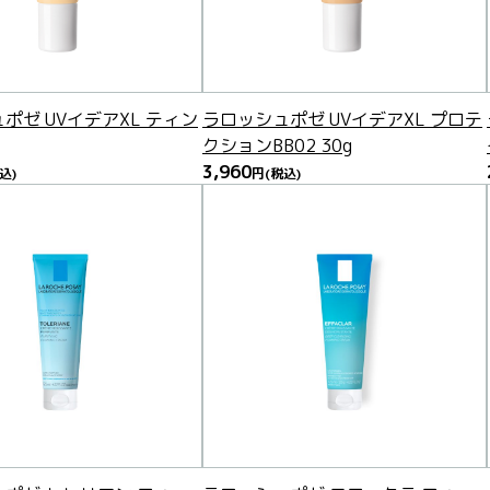
ポゼ UVイデアXL ティン
ラロッシュポゼ UVイデアXL プロテ
クションBB02 30g
3,960
込)
円
(税込)