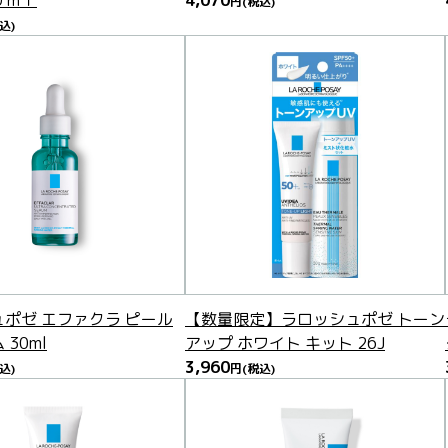
０ｍｌ
4,070
円
(税込)
込)
ポゼ エファクラ ピール
【数量限定】ラロッシュポゼ トーン
30ml
アップ ホワイト キット 26J
3,960
込)
円
(税込)