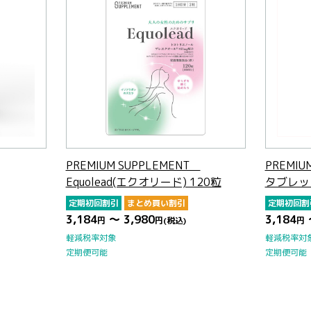
PREMIUM SUPPLEMENT
PREMIU
Equolead(エクオリード) 120粒
タブレッ
定期初回割引
まとめ買い割引
定期初回割
3,184
～ 3,980
3,184
円
円
(税込)
円
軽減税率対象
軽減税率対
定期便可能
定期便可能